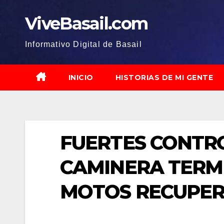
Saltar
ViveBasail.com
al
contenido
Informativo Digital de Basail
INICIO
HISTORIAS DE MI GENTE
FUERTES CONTRO
CAMINERA TERM
MOTOS RECUPE