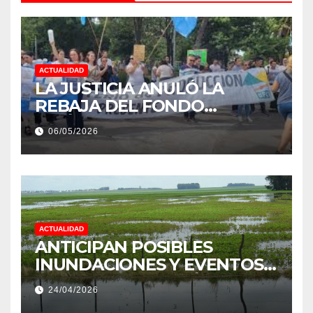
ACTUALIDAD
LA JUSTICIA ANULÓ LA
REBAJA DEL FONDO
ESTÍMULO A EMPLEADOS DE
06/05/2026
PRODUCCIÓN DE LA
PROVINCIA DEL CHACO
ACTUALIDAD
ANTICIPAN POSIBLES
INUNDACIONES Y EVENTOS
EXTREMOS: “PODRÍA SER UN
24/04/2026
NIÑO MUY IMPORTANTE”