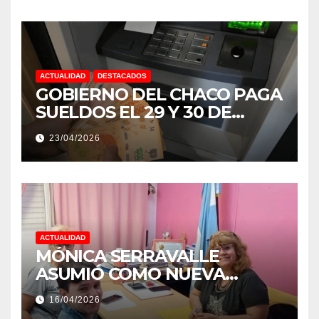
ACTUALIDAD
DESTACADOS
GOBIERNO DEL CHACO PAGA
SUELDOS EL 29 Y 30 DE
ABRIL, CON EL 2% DE
23/04/2026
AUMENTO
ACTUALIDAD
MÓNICA SERRAVALLE
ASUMIÓ COMO NUEVA
DIRECTORA DEL E.E.S. N° 82
16/04/2026
«RENÉ FAVALORO» DE