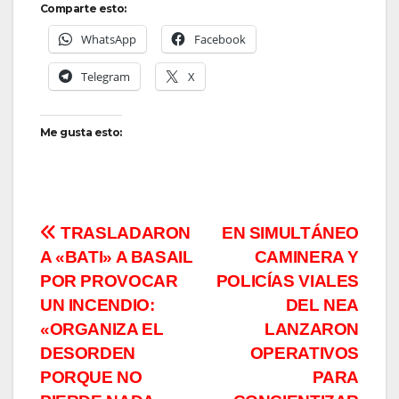
Comparte esto:
WhatsApp
Facebook
Telegram
X
Me gusta esto:
Navegación
TRASLADARON
EN SIMULTÁNEO
A «BATI» A BASAIL
CAMINERA Y
de
POR PROVOCAR
POLICÍAS VIALES
entradas
UN INCENDIO:
DEL NEA
«ORGANIZA EL
LANZARON
DESORDEN
OPERATIVOS
PORQUE NO
PARA