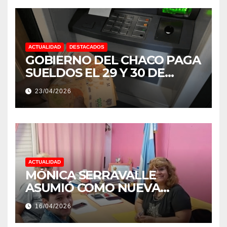
ACTUALIDAD
DESTACADOS
GOBIERNO DEL CHACO PAGA
SUELDOS EL 29 Y 30 DE
ABRIL, CON EL 2% DE
23/04/2026
AUMENTO
ACTUALIDAD
MÓNICA SERRAVALLE
ASUMIÓ COMO NUEVA
DIRECTORA DEL E.E.S. N° 82
16/04/2026
«RENÉ FAVALORO» DE
BASAIL.