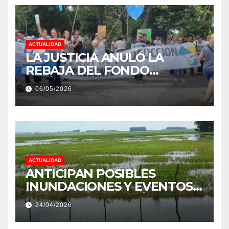
ACTUALIDAD
LA JUSTICIA ANULÓ LA
REBAJA DEL FONDO
ESTÍMULO A EMPLEADOS DE
06/05/2026
PRODUCCIÓN DE LA
PROVINCIA DEL CHACO
ACTUALIDAD
ANTICIPAN POSIBLES
INUNDACIONES Y EVENTOS
EXTREMOS: “PODRÍA SER UN
24/04/2026
NIÑO MUY IMPORTANTE”