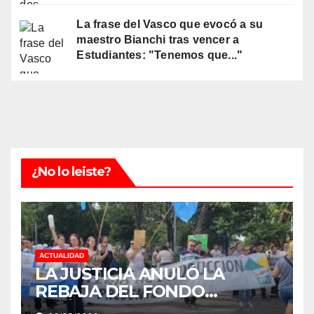
La frase del Vasco que evocó a su
maestro Bianchi tras vencer a
Estudiantes: "Tenemos que..."
¿No lo leiste?
ACTUALIDAD
LA JUSTICIA ANULÓ LA
REBAJA DEL FONDO
ESTÍMULO A EMPLEADOS DE