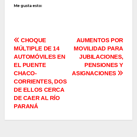
Me gusta esto:
Navegación
CHOQUE
AUMENTOS POR
MÚLTIPLE DE 14
MOVILIDAD PARA
de
AUTOMÓVILES EN
JUBILACIONES,
entradas
EL PUENTE
PENSIONES Y
CHACO-
ASIGNACIONES
CORRIENTES, DOS
DE ELLOS CERCA
DE CAER AL RÍO
PARANÁ