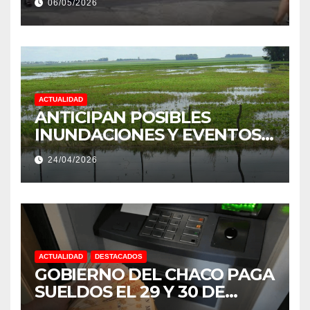
06/05/2026
PRODUCCIÓN DE LA
PROVINCIA DEL CHACO
ACTUALIDAD
ANTICIPAN POSIBLES
INUNDACIONES Y EVENTOS
EXTREMOS: “PODRÍA SER UN
24/04/2026
NIÑO MUY IMPORTANTE”
ACTUALIDAD
DESTACADOS
GOBIERNO DEL CHACO PAGA
SUELDOS EL 29 Y 30 DE
ABRIL, CON EL 2% DE