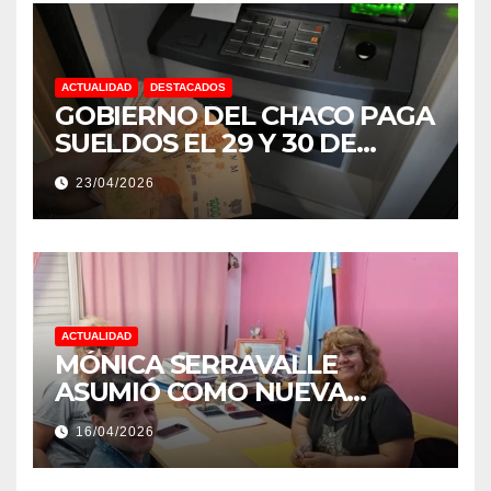
ACTUALIDAD
DESTACADOS
GOBIERNO DEL CHACO PAGA
SUELDOS EL 29 Y 30 DE
ABRIL, CON EL 2% DE
23/04/2026
AUMENTO
ACTUALIDAD
MÓNICA SERRAVALLE
ASUMIÓ COMO NUEVA
DIRECTORA DEL E.E.S. N° 82
16/04/2026
«RENÉ FAVALORO» DE
BASAIL.