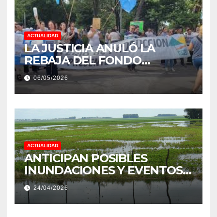
ACTUALIDAD
LA JUSTICIA ANULÓ LA
REBAJA DEL FONDO
ESTÍMULO A EMPLEADOS DE
06/05/2026
PRODUCCIÓN DE LA
PROVINCIA DEL CHACO
ACTUALIDAD
ANTICIPAN POSIBLES
INUNDACIONES Y EVENTOS
EXTREMOS: “PODRÍA SER UN
24/04/2026
NIÑO MUY IMPORTANTE”