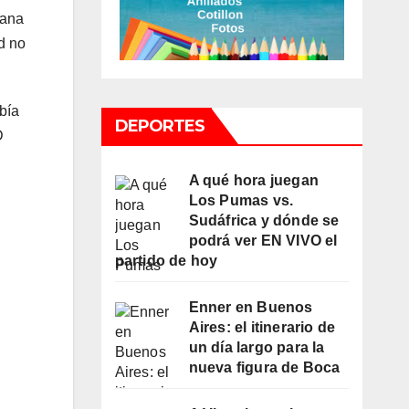
mana
d no
abía
DEPORTES
D
A qué hora juegan
Los Pumas vs.
Sudáfrica y dónde se
podrá ver EN VIVO el
partido de hoy
Enner en Buenos
Aires: el itinerario de
un día largo para la
nueva figura de Boca