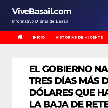
Saltar
ViveBasail.com
al
contenido
Informativo Digital de Basail
INICIO
HISTORIAS DE MI GENTE
EL GOBIERNO NA
TRES DÍAS MÁS 
DÓLARES QUE H
LA BAJA DE RET