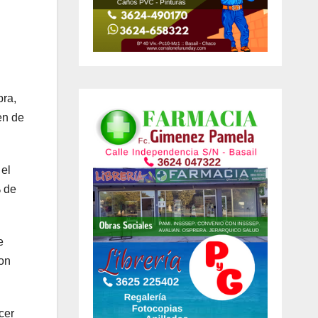
bra,
en de
 el
% de
e
ron
cer