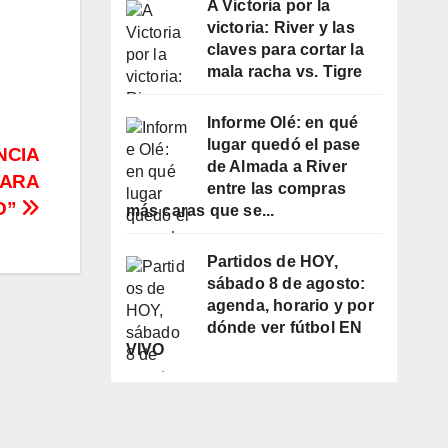
A Victoria por la
victoria: River y las
claves para cortar la
mala racha vs. Tigre
Informe Olé: en qué
lugar quedó el pase
NCIA
de Almada a River
PARA
entre las compras
O”
más caras que se...
Partidos de HOY,
sábado 8 de agosto:
agenda, horario y por
dónde ver fútbol EN
VIVO