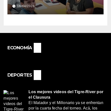
DIRECTORA DEL E.E.S. N° 82
16/04/2026
«RENÉ FAVALORO» DE
BASAIL.
ECONOMÍA
DEPORTES
Los mejores videos del Tigre-River por
el Clausura
El Matador y el Millonario ya se enfrentan
por la cuarta fecha del torneo. Acá, los