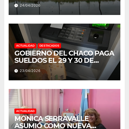
EXTREMOS: “PODRÍA SER UN
24/04/2026
NIÑO MUY IMPORTANTE”
ACTUALIDAD
DESTACADOS
GOBIERNO DEL CHACO PAGA
SUELDOS EL 29 Y 30 DE
ABRIL, CON EL 2% DE
23/04/2026
AUMENTO
ACTUALIDAD
MÓNICA SERRAVALLE
ASUMIÓ COMO NUEVA