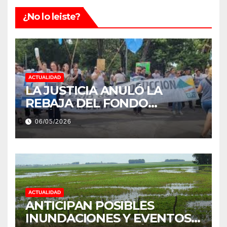
¿No lo leiste?
ACTUALIDAD
LA JUSTICIA ANULÓ LA
REBAJA DEL FONDO
ESTÍMULO A EMPLEADOS DE
06/05/2026
PRODUCCIÓN DE LA
PROVINCIA DEL CHACO
ACTUALIDAD
ANTICIPAN POSIBLES
INUNDACIONES Y EVENTOS