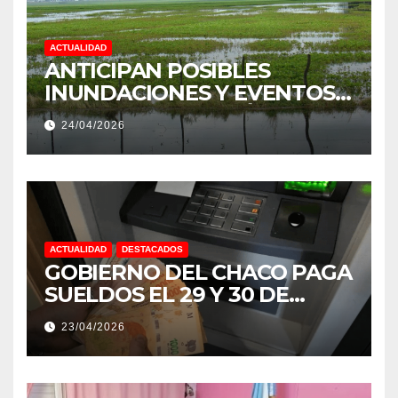
ACTUALIDAD
ANTICIPAN POSIBLES
INUNDACIONES Y EVENTOS
EXTREMOS: “PODRÍA SER UN
24/04/2026
NIÑO MUY IMPORTANTE”
ACTUALIDAD
DESTACADOS
GOBIERNO DEL CHACO PAGA
SUELDOS EL 29 Y 30 DE
ABRIL, CON EL 2% DE
23/04/2026
AUMENTO