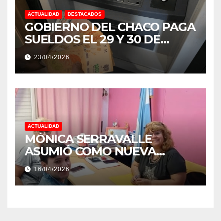
ACTUALIDAD
DESTACADOS
GOBIERNO DEL CHACO PAGA
SUELDOS EL 29 Y 30 DE
ABRIL, CON EL 2% DE
23/04/2026
AUMENTO
ACTUALIDAD
MÓNICA SERRAVALLE
ASUMIÓ COMO NUEVA
DIRECTORA DEL E.E.S. N° 82
16/04/2026
«RENÉ FAVALORO» DE
BASAIL.