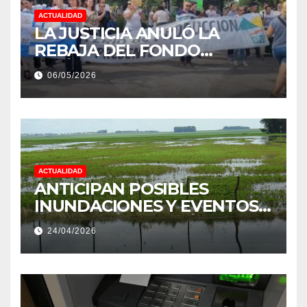
ACTUALIDAD
LA JUSTICIA ANULÓ LA
REBAJA DEL FONDO
ESTÍMULO A EMPLEADOS DE
06/05/2026
PRODUCCIÓN DE LA
PROVINCIA DEL CHACO
ACTUALIDAD
ANTICIPAN POSIBLES
INUNDACIONES Y EVENTOS
EXTREMOS: “PODRÍA SER UN
24/04/2026
NIÑO MUY IMPORTANTE”