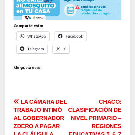
Comparte esto:
WhatsApp
Facebook
Telegram
X
Me gusta esto:
Navegación
LA CÁMARA DEL
CHACO:
TRABAJO INTIMÓ
CLASIFICACIÓN DE
de
AL GOBERNADOR
NIVEL PRIMARIO –
entradas
ZDERO A PAGAR
REGIONES
LA CLÁUSULA
EDUCATIVAS 5, 6, 7