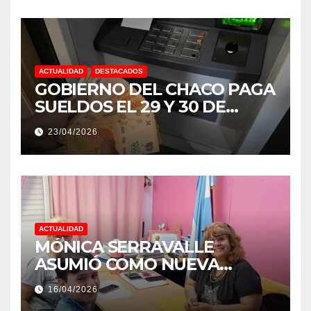
ACTUALIDAD
DESTACADOS
GOBIERNO DEL CHACO PAGA
SUELDOS EL 29 Y 30 DE
ABRIL, CON EL 2% DE
23/04/2026
AUMENTO
ACTUALIDAD
MÓNICA SERRAVALLE
ASUMIÓ COMO NUEVA
DIRECTORA DEL E.E.S. N° 82
16/04/2026
«RENÉ FAVALORO» DE