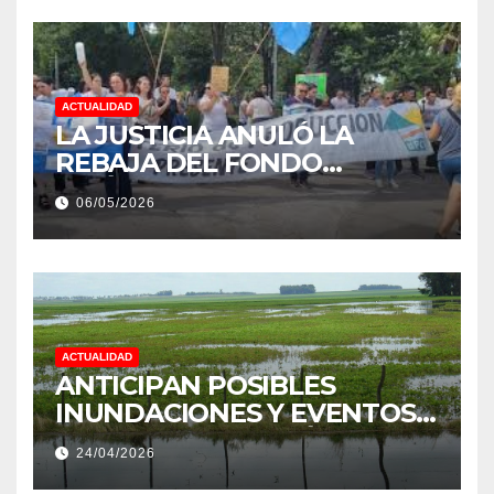
ACTUALIDAD
LA JUSTICIA ANULÓ LA
REBAJA DEL FONDO
ESTÍMULO A EMPLEADOS DE
06/05/2026
PRODUCCIÓN DE LA
PROVINCIA DEL CHACO
ACTUALIDAD
ANTICIPAN POSIBLES
INUNDACIONES Y EVENTOS
EXTREMOS: “PODRÍA SER UN
24/04/2026
NIÑO MUY IMPORTANTE”