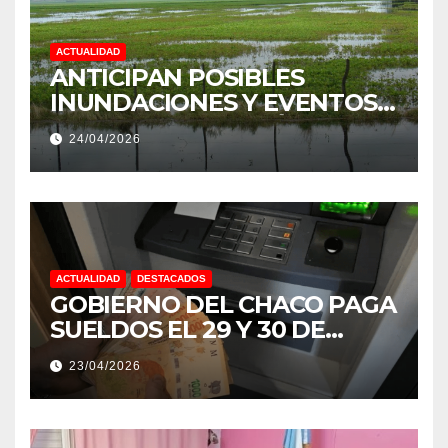
ACTUALIDAD
ANTICIPAN POSIBLES
INUNDACIONES Y EVENTOS
EXTREMOS: “PODRÍA SER UN
24/04/2026
NIÑO MUY IMPORTANTE”
ACTUALIDAD
DESTACADOS
GOBIERNO DEL CHACO PAGA
SUELDOS EL 29 Y 30 DE
ABRIL, CON EL 2% DE
23/04/2026
AUMENTO