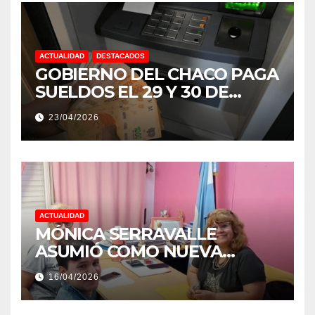
ACTUALIDAD
DESTACADOS
GOBIERNO DEL CHACO PAGA
SUELDOS EL 29 Y 30 DE
ABRIL, CON EL 2% DE
23/04/2026
AUMENTO
ACTUALIDAD
MÓNICA SERRAVALLE
ASUMIÓ COMO NUEVA
DIRECTORA DEL E.E.S. N° 82
16/04/2026
«RENÉ FAVALORO» DE
BASAIL.