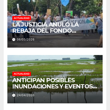
ACTUALIDAD
LA JUSTICIA ANULÓ LA
REBAJA DEL FONDO
ESTÍMULO A EMPLEADOS DE
06/05/2026
PRODUCCIÓN DE LA
PROVINCIA DEL CHACO
ACTUALIDAD
ANTICIPAN POSIBLES
INUNDACIONES Y EVENTOS
EXTREMOS: “PODRÍA SER UN
24/04/2026
NIÑO MUY IMPORTANTE”