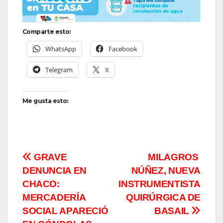
Comparte esto:
WhatsApp
Facebook
Telegram
X
Me gusta esto:
Navegación
GRAVE
MILAGROS
DENUNCIA EN
NÚÑEZ, NUEVA
de
CHACO:
INSTRUMENTISTA
entradas
MERCADERÍA
QUIRÚRGICA DE
SOCIAL APARECIÓ
BASAIL