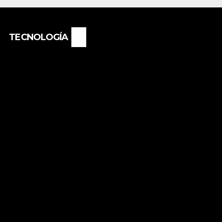
«RENÉ FAVALORO»
DE BASAIL.
TECNOLOGÍA