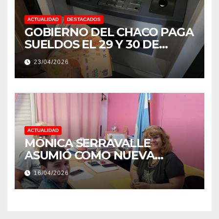
ACTUALIDAD
DESTACADOS
GOBIERNO DEL CHACO PAGA
SUELDOS EL 29 Y 30 DE
ABRIL, CON EL 2% DE
23/04/2026
AUMENTO
ACTUALIDAD
MÓNICA SERRAVALLE
ASUMIÓ COMO NUEVA
DIRECTORA DEL E.E.S. N° 82
16/04/2026
«RENÉ FAVALORO» DE
BASAIL.