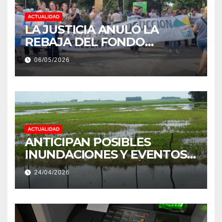
ACTUALIDAD
LA JUSTICIA ANULÓ LA
REBAJA DEL FONDO
ESTÍMULO A EMPLEADOS DE
06/05/2026
PRODUCCIÓN DE LA
PROVINCIA DEL CHACO
ACTUALIDAD
ANTICIPAN POSIBLES
INUNDACIONES Y EVENTOS
EXTREMOS: “PODRÍA SER UN
24/04/2026
NIÑO MUY IMPORTANTE”