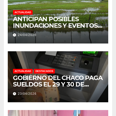
ACTUALIDAD
ANTICIPAN POSIBLES
INUNDACIONES Y EVENTOS
EXTREMOS: “PODRÍA SER UN
24/04/2026
NIÑO MUY IMPORTANTE”
ACTUALIDAD
DESTACADOS
GOBIERNO DEL CHACO PAGA
SUELDOS EL 29 Y 30 DE
ABRIL, CON EL 2% DE
23/04/2026
AUMENTO