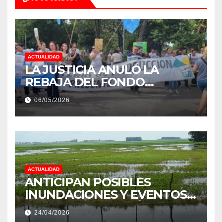
ACTUALIDAD
LA JUSTICIA ANULÓ LA
REBAJA DEL FONDO
ESTÍMULO A EMPLEADOS DE
06/05/2026
PRODUCCIÓN DE LA
PROVINCIA DEL CHACO
ACTUALIDAD
ANTICIPAN POSIBLES
INUNDACIONES Y EVENTOS
EXTREMOS: “PODRÍA SER UN
24/04/2026
NIÑO MUY IMPORTANTE”