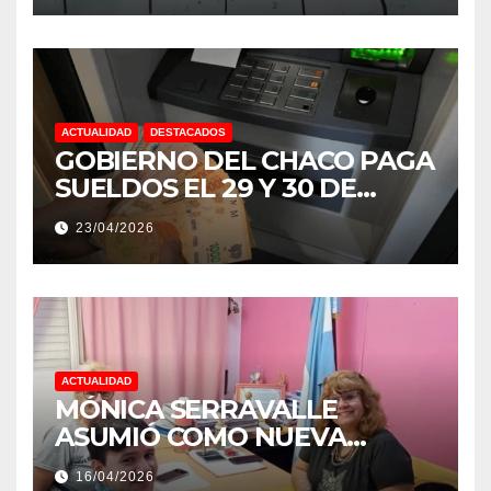
ACTUALIDAD
DESTACADOS
GOBIERNO DEL CHACO PAGA
SUELDOS EL 29 Y 30 DE
ABRIL, CON EL 2% DE
23/04/2026
AUMENTO
ACTUALIDAD
MÓNICA SERRAVALLE
ASUMIÓ COMO NUEVA
DIRECTORA DEL E.E.S. N° 82
16/04/2026