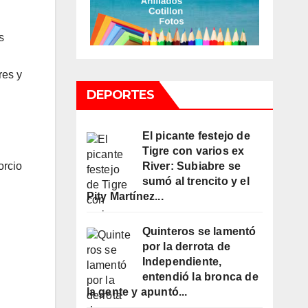
s
res y
DEPORTES
El picante festejo de
Tigre con varios ex
orcio
River: Subiabre se
sumó al trencito y el
Pity Martínez...
Quinteros se lamentó
por la derrota de
Independiente,
entendió la bronca de
la gente y apuntó...