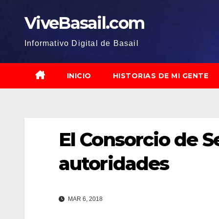
Saltar
ViveBasail.com
al
contenido
Informativo Digital de Basail
INICIO
HISTORIAS DE MI GENTE
El Consorcio de S
autoridades
MAR 6, 2018