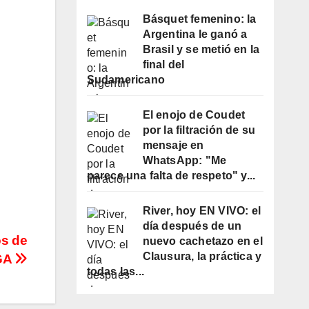
Básquet femenino: la
Argentina le ganó a
Brasil y se metió en la
final del
Sudamericano
El enojo de Coudet
por la filtración de su
mensaje en
WhatsApp: "Me
parece una falta de respeto" y...
River, hoy EN VIVO: el
día después de un
os de
nuevo cachetazo en el
Clausura, la práctica y
GA
todas las...