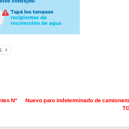
X
ntes Nº
Nuevo paro indeterminado de camioner
T