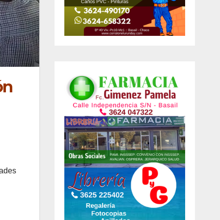
ón
dades