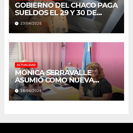
GOBIERNO DEL CHACO PAGA
SUELDOS EL 29 Y 30 DE
ABRIL, CON EL 2% DE
23/04/2026
AUMENTO
ACTUALIDAD
MÓNICA SERRAVALLE
ASUMIÓ COMO NUEVA
DIRECTORA DEL E.E.S. N° 82
16/04/2026
«RENÉ FAVALORO» DE
BASAIL.