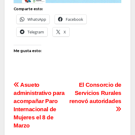
Comparte esto:
WhatsApp
Facebook
Telegram
X
Me gusta esto:
Navegación
Asueto
El Consorcio de
administrativo para
Servicios Rurales
de
acompañar Paro
renovó autoridades
entradas
Internacional de
Mujeres el 8 de
Marzo