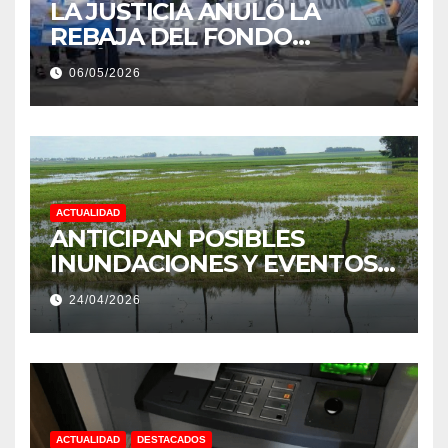
LA JUSTICIA ANULÓ LA
REBAJA DEL FONDO
ESTÍMULO A EMPLEADOS DE
06/05/2026
PRODUCCIÓN DE LA
PROVINCIA DEL CHACO
ACTUALIDAD
ANTICIPAN POSIBLES
INUNDACIONES Y EVENTOS
EXTREMOS: “PODRÍA SER UN
24/04/2026
NIÑO MUY IMPORTANTE”
ACTUALIDAD
DESTACADOS