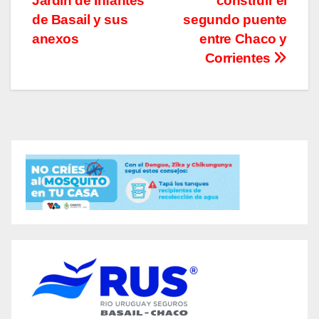
Jardín de Infantes
construir el
entradas
de Basail y sus
segundo puente
anexos
entre Chaco y
Corrientes