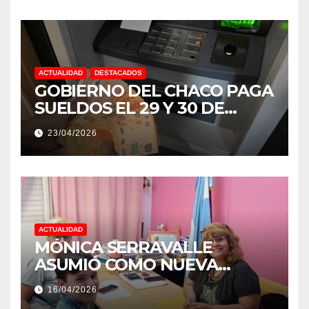
ACTUALIDAD
DESTACADOS
GOBIERNO DEL CHACO PAGA
SUELDOS EL 29 Y 30 DE
ABRIL, CON EL 2% DE
23/04/2026
AUMENTO
ACTUALIDAD
MÓNICA SERRAVALLE
ASUMIÓ COMO NUEVA
DIRECTORA DEL E.E.S. N° 82
16/04/2026
«RENÉ FAVALORO» DE