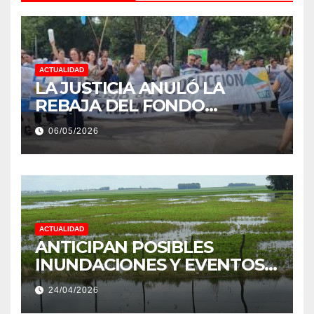
ACTUALIDAD
LA JUSTICIA ANULÓ LA
REBAJA DEL FONDO
ESTÍMULO A EMPLEADOS DE
06/05/2026
PRODUCCIÓN DE LA
PROVINCIA DEL CHACO
ACTUALIDAD
ANTICIPAN POSIBLES
INUNDACIONES Y EVENTOS
EXTREMOS: “PODRÍA SER UN
24/04/2026
NIÑO MUY IMPORTANTE”