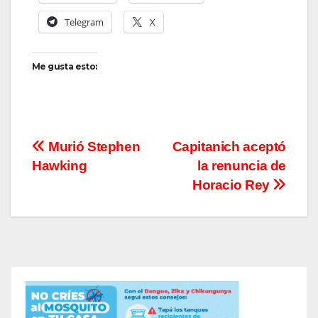
Telegram
X
Me gusta esto:
Navegación
Murió Stephen
Capitanich aceptó
Hawking
la renuncia de
de
Horacio Rey
entradas