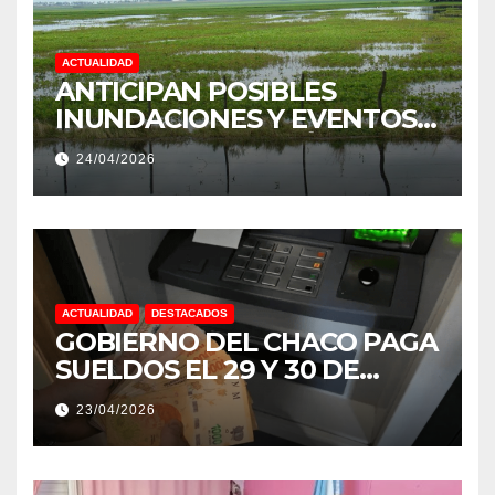
ACTUALIDAD
ANTICIPAN POSIBLES
INUNDACIONES Y EVENTOS
EXTREMOS: “PODRÍA SER UN
24/04/2026
NIÑO MUY IMPORTANTE”
ACTUALIDAD
DESTACADOS
GOBIERNO DEL CHACO PAGA
SUELDOS EL 29 Y 30 DE
ABRIL, CON EL 2% DE
23/04/2026
AUMENTO