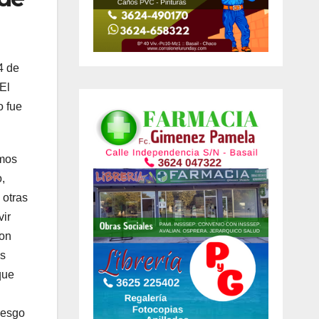
4 de
El
o fue
imos
,
 otras
vir
ron
os
que
iesgo