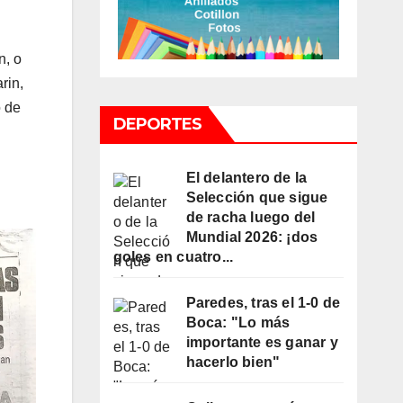
n, o
rin,
o de
DEPORTES
El delantero de la
Selección que sigue
de racha luego del
Mundial 2026: ¡dos
goles en cuatro...
Paredes, tras el 1-0 de
Boca: "Lo más
importante es ganar y
hacerlo bien"