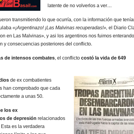
latente de no volverlos a ver…
eron transmitiendo lo que ocurría, con la información que tenía
itulaba
«¡Argentinazo! ¡Las Malvinas recuperadas!»,
el Diario Cla
n en Las Malvinas», y asi los argentinos nos fuimos enterand
n y consecuencias posteriores del conflicto.
as de intensos combates
, el conflicto
costó la vida de 649
dios
de ex combatientes
ios han comprobado que cada
rectamente a unas 50.
e los ex
os de depresión
relacionados
. Esta es la verdadera