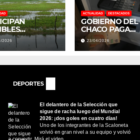
DAD
ACTUALIDAD
DESTACADOS
ICIPAN
GOBIERNO DEL
IBLES
CHACO PAGA
NDACIONES Y
SUELDOS EL 29 
4/2026
23/04/2026
NTOS
DE ABRIL, CON 
REMOS:
2% DE AUMENT
DRÍA SER UN
O MUY
ORTANTE”
DEPORTES
El delantero de la Selección que
sigue de racha luego del Mundial
2026: ¡dos goles en cuatro días!
Uno de los integrantes de la Scaloneta
volvió en gran nivel a su equipo y volvió
a convertir. Mirá el video.