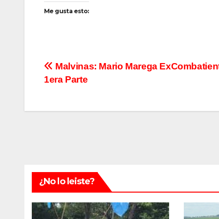
Me gusta esto:
Navegación
Malvinas: Mario Marega ExCombatien
1era Parte
de
entradas
¿No lo leiste?