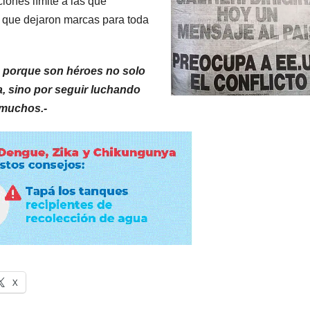
iones límite a las que
 que dejaron marcas para toda
, porque son héroes no solo
a, sino por seguir luchando
e muchos.-
X