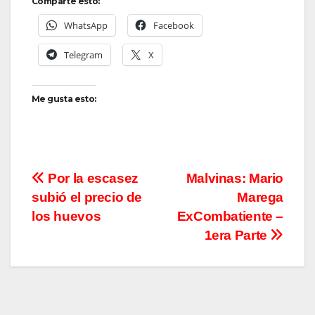
Comparte esto:
WhatsApp
Facebook
Telegram
X
Me gusta esto:
Navegación
Por la escasez
Malvinas: Mario
subió el precio de
Marega
de
los huevos
ExCombatiente –
entradas
1era Parte