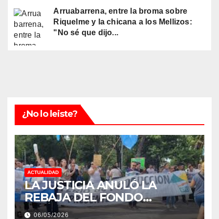
Arruabarrena, entre la broma sobre
Riquelme y la chicana a los Mellizos:
"No sé que dijo...
¿No lo leiste?
ACTUALIDAD
LA JUSTICIA ANULÓ LA
REBAJA DEL FONDO
ESTÍMULO A EMPLEADOS DE
06/05/2026