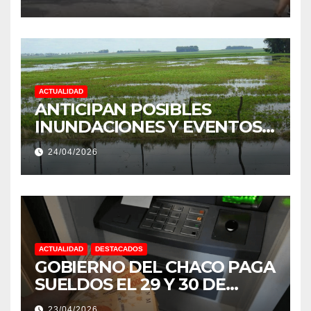
PRODUCCIÓN DE LA
PROVINCIA DEL CHACO
ACTUALIDAD
ANTICIPAN POSIBLES
INUNDACIONES Y EVENTOS
EXTREMOS: “PODRÍA SER UN
24/04/2026
NIÑO MUY IMPORTANTE”
ACTUALIDAD
DESTACADOS
GOBIERNO DEL CHACO PAGA
SUELDOS EL 29 Y 30 DE
ABRIL, CON EL 2% DE
23/04/2026