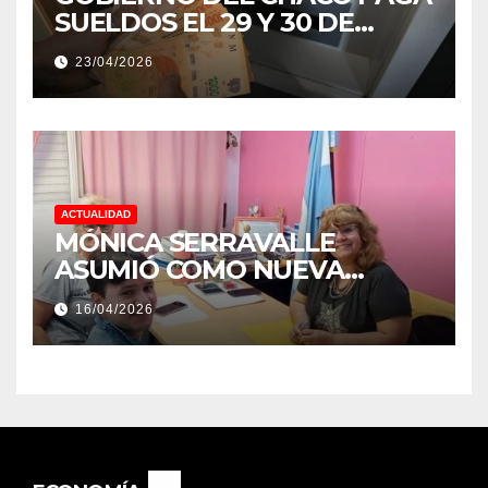
SUELDOS EL 29 Y 30 DE
ABRIL, CON EL 2% DE
23/04/2026
AUMENTO
ACTUALIDAD
MÓNICA SERRAVALLE
ASUMIÓ COMO NUEVA
DIRECTORA DEL E.E.S. N° 82
16/04/2026
«RENÉ FAVALORO» DE
BASAIL.