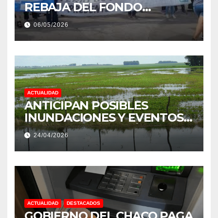
REBAJA DEL FONDO
ESTÍMULO A EMPLEADOS DE
06/05/2026
PRODUCCIÓN DE LA
PROVINCIA DEL CHACO
ACTUALIDAD
ANTICIPAN POSIBLES
INUNDACIONES Y EVENTOS
EXTREMOS: “PODRÍA SER UN
24/04/2026
NIÑO MUY IMPORTANTE”
ACTUALIDAD
DESTACADOS
GOBIERNO DEL CHACO PAGA