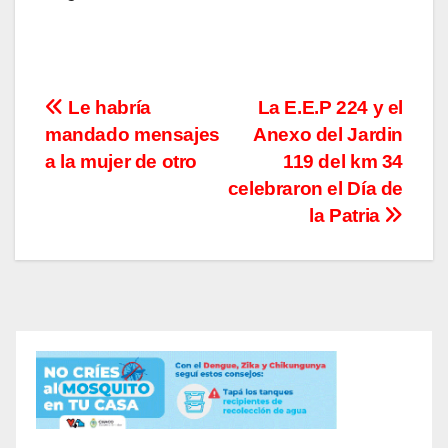
Navegación
Le habría
La E.E.P 224 y el
mandado mensajes
Anexo del Jardin
de
a la mujer de otro
119 del km 34
entradas
celebraron el Día de
la Patria