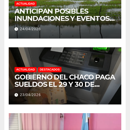
ACTUALIDAD
ANTICIPAN POSIBLES
INUNDACIONES Y EVENTOS
EXTREMOS: “PODRÍA SER UN
24/04/2026
NIÑO MUY IMPORTANTE”
ACTUALIDAD
DESTACADOS
GOBIERNO DEL CHACO PAGA
SUELDOS EL 29 Y 30 DE
ABRIL, CON EL 2% DE
23/04/2026
AUMENTO