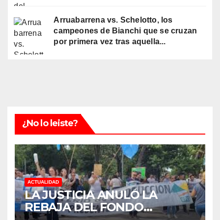
Arruabarrena vs. Schelotto, los
campeones de Bianchi que se cruzan
por primera vez tras aquella...
¿No lo leiste?
ACTUALIDAD
LA JUSTICIA ANULÓ LA
REBAJA DEL FONDO
ESTÍMULO A EMPLEADOS DE