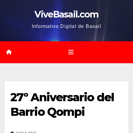
Saltar
ViveBasail.com
al
contenido
Informativo Digital de Basail
27º Aniversario del
Barrio Qompi