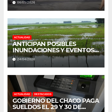
06/05/2026
PRODUCCIÓN DE LA
PROVINCIA DEL CHACO
ACTUALIDAD
ANTICIPAN POSIBLES
INUNDACIONES Y EVENTOS
EXTREMOS: “PODRÍA SER UN
24/04/2026
NIÑO MUY IMPORTANTE”
ACTUALIDAD
DESTACADOS
GOBIERNO DEL CHACO PAGA
SUELDOS EL 29 Y 30 DE