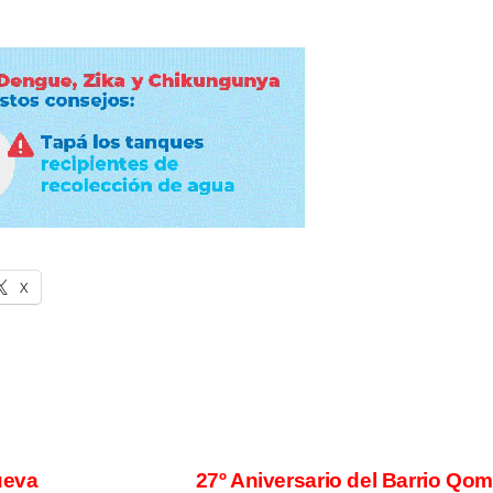
X
ueva
27º Aniversario del Barrio Qo