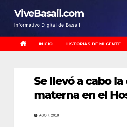
Saltar
ViveBasail.com
al
contenido
Informativo Digital de Basail
INICIO
HISTORIAS DE MI GENTE
Se llevó a cabo la
materna en el Hos
AGO 7, 2018