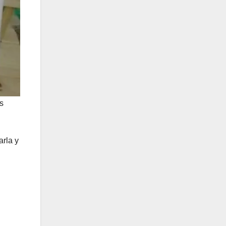
os
arla y