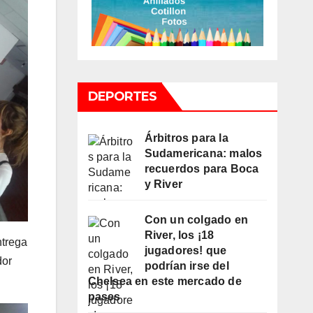
DEPORTES
Árbitros para la
Sudamericana: malos
recuerdos para Boca
y River
Con un colgado en
River, los ¡18
ntrega
jugadores! que
dor
podrían irse del
Chelsea en este mercado de
pases