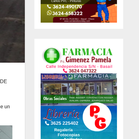
 DE
de un