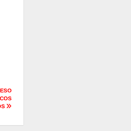
RESO
ICOS
OS