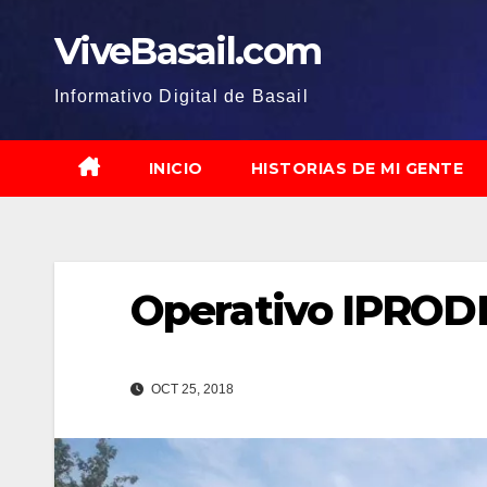
Saltar
ViveBasail.com
al
contenido
Informativo Digital de Basail
INICIO
HISTORIAS DE MI GENTE
Operativo IPRODI
OCT 25, 2018