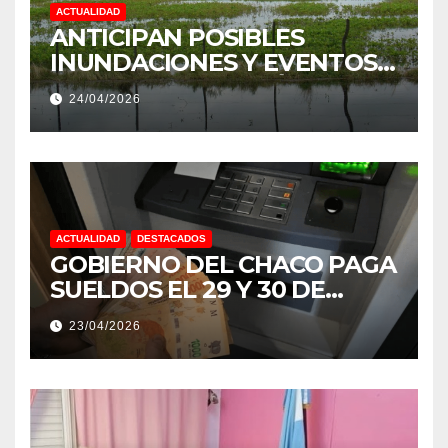
ACTUALIDAD
ANTICIPAN POSIBLES
INUNDACIONES Y EVENTOS
EXTREMOS: “PODRÍA SER UN
24/04/2026
NIÑO MUY IMPORTANTE”
ACTUALIDAD
DESTACADOS
GOBIERNO DEL CHACO PAGA
SUELDOS EL 29 Y 30 DE
ABRIL, CON EL 2% DE
23/04/2026
AUMENTO