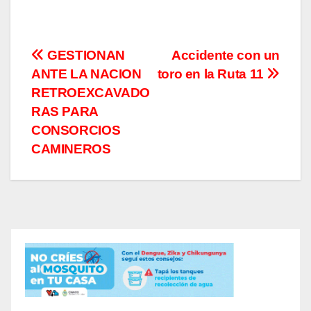
Navegación
GESTIONAN
Accidente con un
ANTE LA NACION
toro en la Ruta 11
de
RETROEXCAVADO
entradas
RAS PARA
CONSORCIOS
CAMINEROS