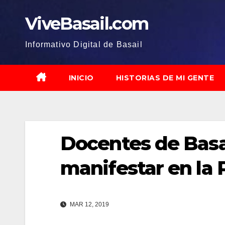
Saltar
ViveBasail.com
al
contenido
Informativo Digital de Basail
INICIO
HISTORIAS DE MI GENTE
Docentes de Basai
manifestar en la 
MAR 12, 2019