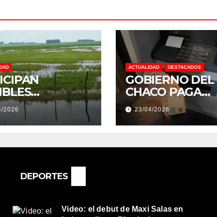
DAD
ACTUALIDAD
DESTACADOS
ICIPAN
GOBIERNO DEL
IBLES
CHACO PAGA
NDACIONES Y
SUELDOS EL 29 
4/2026
23/04/2026
NTOS
DE ABRIL, CON 
REMOS:
2% DE AUMENT
DRÍA SER UN
O MUY
ORTANTE”
DEPORTES
Video: el debut de Maxi Salas en