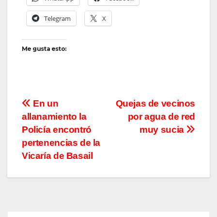
Telegram
X
Me gusta esto:
Navegación
En un
Quejas de vecinos
allanamiento la
por agua de red
de
Policía encontró
muy sucia
entradas
pertenencias de la
Vicaría de Basail