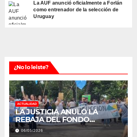
La AUF anunció oficialmente a Forlán
como entrenador de la selección de
Uruguay
¿No lo leiste?
ACTUALIDAD
LA JUSTICIA ANULÓ LA
REBAJA DEL FONDO
ESTÍMULO A EMPLEADOS DE
06/05/2026
PRODUCCIÓN DE LA