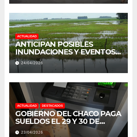
PROVINCIA DEL CHACO
ACTUALIDAD
ANTICIPAN POSIBLES
INUNDACIONES Y EVENTOS
EXTREMOS: “PODRÍA SER UN
24/04/2026
NIÑO MUY IMPORTANTE”
ACTUALIDAD
DESTACADOS
GOBIERNO DEL CHACO PAGA
SUELDOS EL 29 Y 30 DE
ABRIL, CON EL 2% DE
23/04/2026
AUMENTO