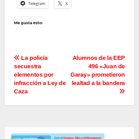
Telegram
X
Me gusta esto:
Navegación
La policía
Alumnos de la EEP
secuestra
496 «Juan de
de
elementos por
Garay» prometieron
entradas
infracción a Ley de
lealtad a la bandera
Caza