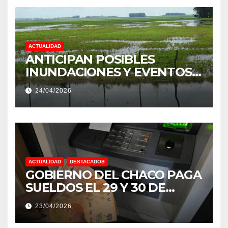
ACTUALIDAD
ANTICIPAN POSIBLES
INUNDACIONES Y EVENTOS
EXTREMOS: “PODRÍA SER UN
24/04/2026
NIÑO MUY IMPORTANTE”
ACTUALIDAD
DESTACADOS
GOBIERNO DEL CHACO PAGA
SUELDOS EL 29 Y 30 DE
ABRIL, CON EL 2% DE
23/04/2026
AUMENTO