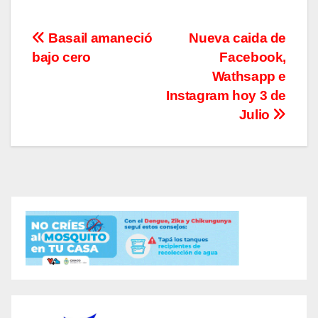
Navegación
Basail amaneció
Nueva caida de
bajo cero
Facebook,
de
Wathsapp e
entradas
Instagram hoy 3 de
Julio