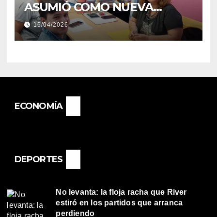
ASUMIÓ COMO NUEVA
DIRECTORA DEL E.E.S. N° 82
16/04/2026
«RENÉ FAVALORO» DE
BASAIL.
ECONOMÍA
DEPORTES
No levanta: la floja racha que River
estiró en los partidos que arranca
perdiendo