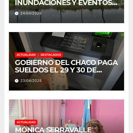
INUNDACIONES Y EVENTOS
EXTREMOS: “PODRÍA SER UN
24/04/2026
NIÑO MUY IMPORTANTE”
ACTUALIDAD
DESTACADOS
GOBIERNO DEL CHACO PAGA
SUELDOS EL 29 Y 30 DE
ABRIL, CON EL 2% DE
23/04/2026
AUMENTO
ACTUALIDAD
MÓNICA SERRAVALLE