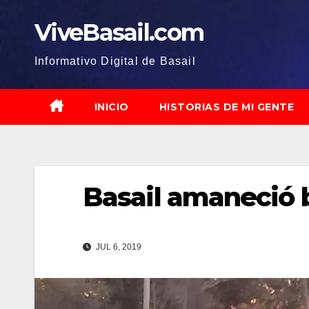
Saltar
ViveBasail.com
al
contenido
Informativo Digital de Basail
INICIO
HISTORIAS DE MI GENTE
Basail amaneció 
JUL 6, 2019