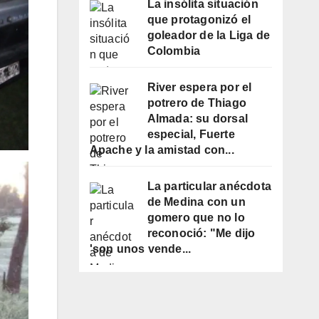
La insólita situación
que protagonizó el
goleador de la Liga de
Colombia
River espera por el
potrero de Thiago
Almada: su dorsal
especial, Fuerte
Apache y la amistad con...
La particular anécdota
de Medina con un
gomero que no lo
reconoció: "Me dijo
'son unos vende...