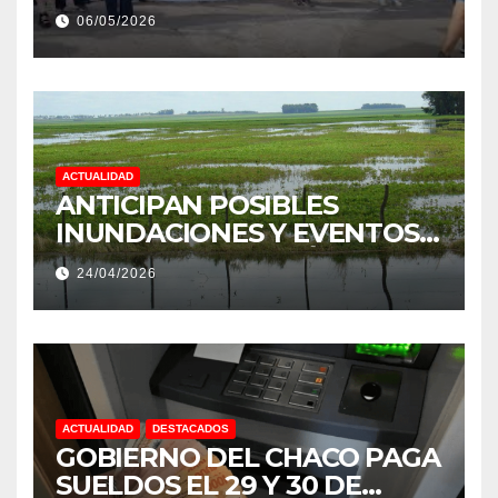
ESTÍMULO A EMPLEADOS DE
06/05/2026
PRODUCCIÓN DE LA
PROVINCIA DEL CHACO
ACTUALIDAD
ANTICIPAN POSIBLES
INUNDACIONES Y EVENTOS
EXTREMOS: “PODRÍA SER UN
24/04/2026
NIÑO MUY IMPORTANTE”
ACTUALIDAD
DESTACADOS
GOBIERNO DEL CHACO PAGA
SUELDOS EL 29 Y 30 DE