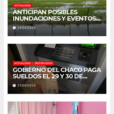
ACTUALIDAD
ANTICIPAN POSIBLES
INUNDACIONES Y EVENTOS
EXTREMOS: “PODRÍA SER UN
24/04/2026
NIÑO MUY IMPORTANTE”
ACTUALIDAD
DESTACADOS
GOBIERNO DEL CHACO PAGA
SUELDOS EL 29 Y 30 DE
ABRIL, CON EL 2% DE
23/04/2026
AUMENTO