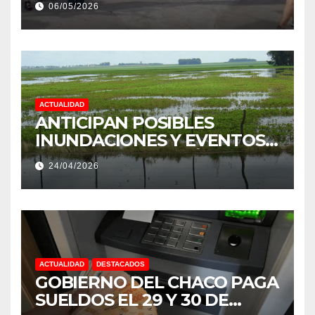
06/05/2026
PRODUCCIÓN DE LA
PROVINCIA DEL CHACO
ACTUALIDAD
ANTICIPAN POSIBLES
INUNDACIONES Y EVENTOS
EXTREMOS: “PODRÍA SER UN
24/04/2026
NIÑO MUY IMPORTANTE”
ACTUALIDAD
DESTACADOS
GOBIERNO DEL CHACO PAGA
SUELDOS EL 29 Y 30 DE