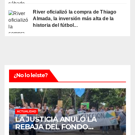
River oficializó la compra de Thiago
Almada, la inversión más alta de la
historia del fútbol...
¿No lo leiste?
ACTUALIDAD
LA JUSTICIA ANULÓ LA
REBAJA DEL FONDO
ESTÍMULO A EMPLEADOS DE