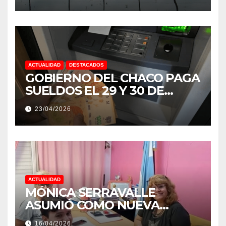
NIÑO MUY IMPORTANTE”
ACTUALIDAD
DESTACADOS
GOBIERNO DEL CHACO PAGA
SUELDOS EL 29 Y 30 DE
ABRIL, CON EL 2% DE
23/04/2026
AUMENTO
ACTUALIDAD
MÓNICA SERRAVALLE
ASUMIÓ COMO NUEVA
DIRECTORA DEL E.E.S. N° 82
16/04/2026