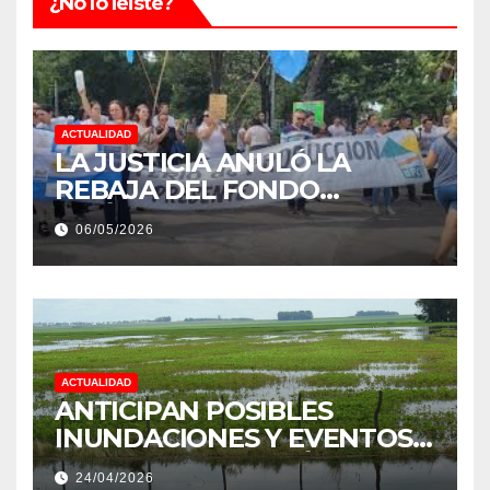
¿No lo leiste?
ACTUALIDAD
LA JUSTICIA ANULÓ LA
REBAJA DEL FONDO
ESTÍMULO A EMPLEADOS DE
06/05/2026
PRODUCCIÓN DE LA
PROVINCIA DEL CHACO
ACTUALIDAD
ANTICIPAN POSIBLES
INUNDACIONES Y EVENTOS
EXTREMOS: “PODRÍA SER UN
24/04/2026