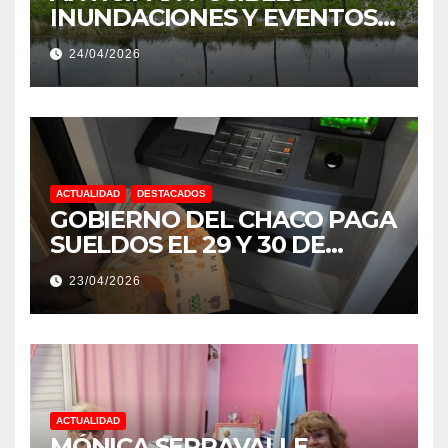
INUNDACIONES Y EVENTOS
EXTREMOS: “PODRÍA SER UN
24/04/2026
NIÑO MUY IMPORTANTE”
ACTUALIDAD
DESTACADOS
GOBIERNO DEL CHACO PAGA
SUELDOS EL 29 Y 30 DE
ABRIL, CON EL 2% DE
23/04/2026
AUMENTO
ACTUALIDAD
MÓNICA SERRAVALLE