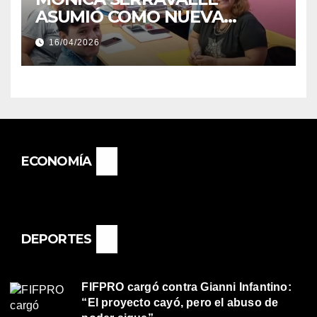
ASUMIÓ COMO NUEVA
DIRECTORA DEL E.E.S. N° 82
16/04/2026
«RENÉ FAVALORO» DE
BASAIL.
ECONOMÍA
DEPORTES
FIFPRO cargó contra Gianni Infantino:
“El proyecto cayó, pero el abuso de