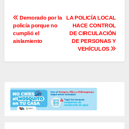
Navegación
Demorado por la
LA POLICÍA LOCAL
policía porque no
HACE CONTROL
de
cumplió el
DE CIRCULACIÓN
entradas
aislamiento
DE PERSONAS Y
VEHÍCULOS