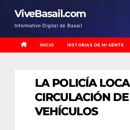
Saltar
ViveBasail.com
al
contenido
Informativo Digital de Basail
INICIO
HISTORIAS DE MI GENTE
LA POLICÍA LOC
CIRCULACIÓN DE
VEHÍCULOS