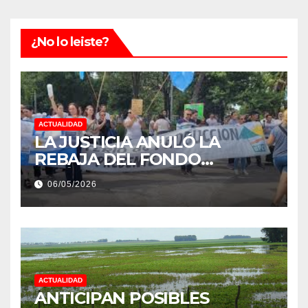
¿No lo leiste?
ACTUALIDAD
LA JUSTICIA ANULÓ LA
REBAJA DEL FONDO
ESTÍMULO A EMPLEADOS DE
06/05/2026
PRODUCCIÓN DE LA
PROVINCIA DEL CHACO
ACTUALIDAD
ANTICIPAN POSIBLES