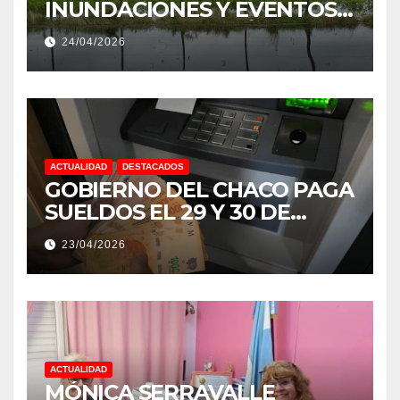
INUNDACIONES Y EVENTOS
EXTREMOS: “PODRÍA SER UN
24/04/2026
NIÑO MUY IMPORTANTE”
ACTUALIDAD
DESTACADOS
GOBIERNO DEL CHACO PAGA
SUELDOS EL 29 Y 30 DE
ABRIL, CON EL 2% DE
23/04/2026
AUMENTO
ACTUALIDAD
MÓNICA SERRAVALLE