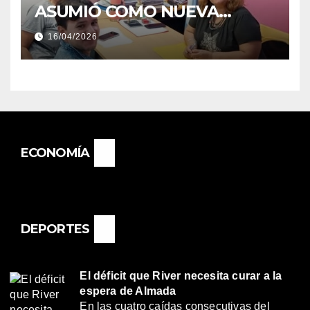
ASUMIÓ COMO NUEVA
DIRECTORA DEL E.E.S. N° 82
16/04/2026
«RENÉ FAVALORO» DE
BASAIL.
ECONOMÍA
DEPORTES
El déficit que River necesita curar a la
espera de Almada
En las cuatro caídas consecutivas del