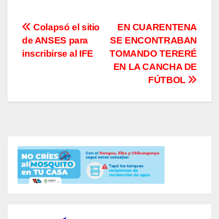
Navegación
Colapsó el sitio
EN CUARENTENA
de ANSES para
SE ENCONTRABAN
de
inscribirse al IFE
TOMANDO TERERÉ
entradas
EN LA CANCHA DE
FÚTBOL