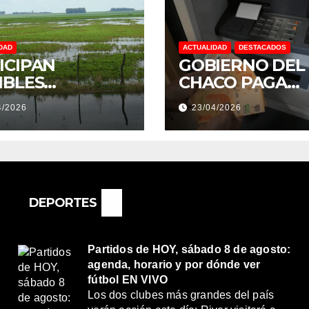
DAD
ACTUALIDAD
DESTACADOS
ICIPAN
GOBIERNO DEL
IBLES
CHACO PAGA
NDACIONES Y
SUELDOS EL 29 
4/2026
23/04/2026
NTOS
DE ABRIL, CON 
REMOS:
2% DE AUMENT
DRÍA SER UN
O MUY
ORTANTE”
DEPORTES
Partidos de HOY, sábado 8 de agosto:
agenda, horario y por dónde ver
fútbol EN VIVO
Los dos clubes más grandes del país