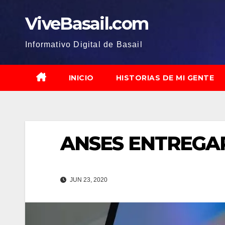
Saltar
ViveBasail.com
al
contenido
Informativo Digital de Basail
INICIO
HISTORIAS DE MI GENTE
ANSES ENTREGAR
JUN 23, 2020