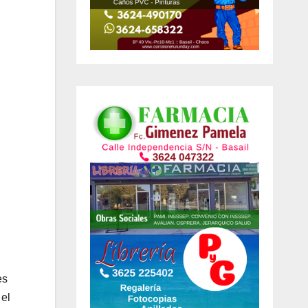
es
 el