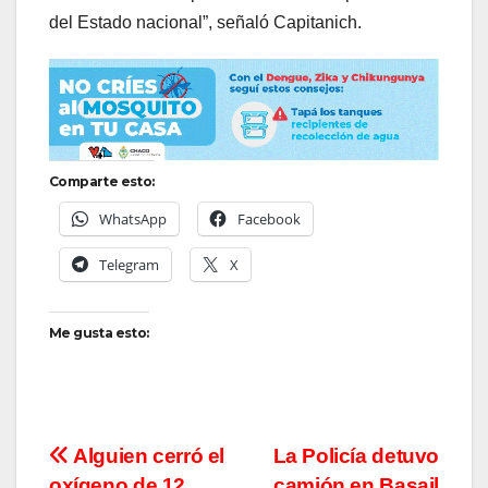
del Estado nacional”, señaló Capitanich.
Comparte esto:
WhatsApp
Facebook
Telegram
X
Me gusta esto:
Navegación
Alguien cerró el
La Policía detuvo
oxígeno de 12
camión en Basail