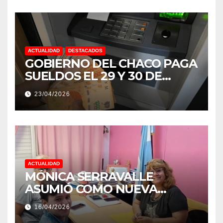
ACTUALIDAD
DESTACADOS
GOBIERNO DEL CHACO PAGA
SUELDOS EL 29 Y 30 DE
ABRIL, CON EL 2% DE
23/04/2026
AUMENTO
ACTUALIDAD
MÓNICA SERRAVALLE
ASUMIÓ COMO NUEVA
DIRECTORA DEL E.E.S. N° 82
16/04/2026
«RENÉ FAVALORO» DE