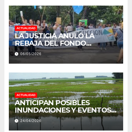
ACTUALIDAD
LA JUSTICIA ANULÓ LA
REBAJA DEL FONDO
ESTÍMULO A EMPLEADOS DE
06/05/2026
PRODUCCIÓN DE LA
PROVINCIA DEL CHACO
ACTUALIDAD
ANTICIPAN POSIBLES
INUNDACIONES Y EVENTOS
EXTREMOS: “PODRÍA SER UN
24/04/2026
NIÑO MUY IMPORTANTE”