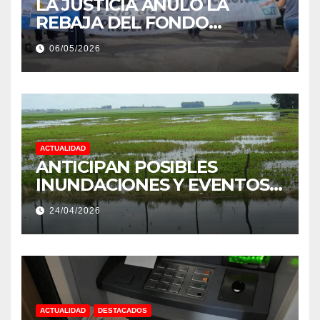
LA JUSTICIA ANULÓ LA
REBAJA DEL FONDO
ESTÍMULO A EMPLEADOS DE
06/05/2026
PRODUCCIÓN DE LA
PROVINCIA DEL CHACO
ACTUALIDAD
ANTICIPAN POSIBLES
INUNDACIONES Y EVENTOS
EXTREMOS: “PODRÍA SER UN
24/04/2026
NIÑO MUY IMPORTANTE”
ACTUALIDAD
DESTACADOS