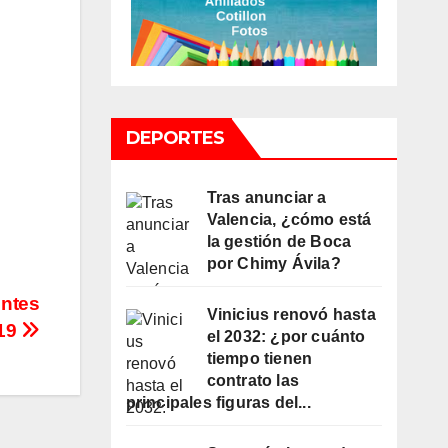
DEPORTES
Tras anunciar a
Valencia, ¿cómo está
la gestión de Boca
por Chimy Ávila?
entes
Vinicius renovó hasta
19
el 2032: ¿por cuánto
tiempo tienen
contrato las
principales figuras del...