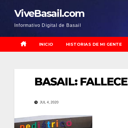
Saltar
ViveBasail.com
al
contenido
Informativo Digital de Basail
INICIO
HISTORIAS DE MI GENTE
BASAIL: FALLECE
JUL 4, 2020