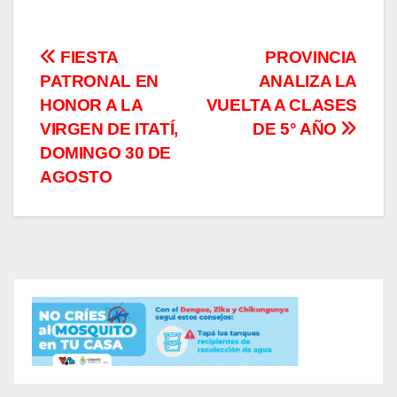
Navegación
FIESTA
PROVINCIA
PATRONAL EN
ANALIZA LA
de
HONOR A LA
VUELTA A CLASES
entradas
VIRGEN DE ITATÍ,
DE 5° AÑO
DOMINGO 30 DE
AGOSTO