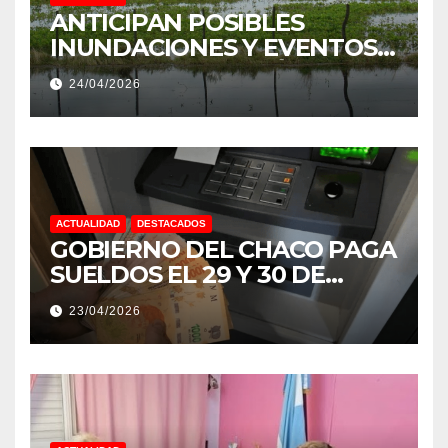
ANTICIPAN POSIBLES
INUNDACIONES Y EVENTOS
EXTREMOS: “PODRÍA SER UN
24/04/2026
NIÑO MUY IMPORTANTE”
ACTUALIDAD
DESTACADOS
GOBIERNO DEL CHACO PAGA
SUELDOS EL 29 Y 30 DE
ABRIL, CON EL 2% DE
23/04/2026
AUMENTO