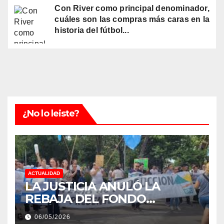
Con River como principal denominador,
cuáles son las compras más caras en la
historia del fútbol...
¿No lo leiste?
ACTUALIDAD
LA JUSTICIA ANULÓ LA
REBAJA DEL FONDO
ESTÍMULO A EMPLEADOS DE
06/05/2026
PRODUCCIÓN DE LA