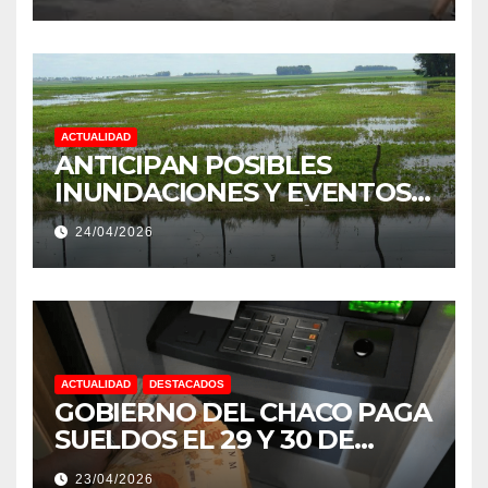
PROVINCIA DEL CHACO
ACTUALIDAD
ANTICIPAN POSIBLES
INUNDACIONES Y EVENTOS
EXTREMOS: “PODRÍA SER UN
24/04/2026
NIÑO MUY IMPORTANTE”
ACTUALIDAD
DESTACADOS
GOBIERNO DEL CHACO PAGA
SUELDOS EL 29 Y 30 DE
ABRIL, CON EL 2% DE
23/04/2026