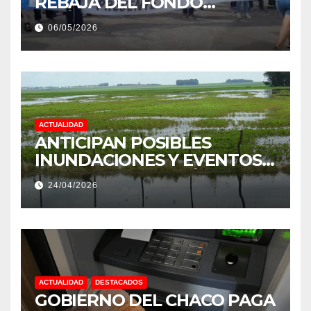
REBAJA DEL FONDO
ESTÍMULO A EMPLEADOS DE
06/05/2026
PRODUCCIÓN DE LA
PROVINCIA DEL CHACO
ACTUALIDAD
ANTICIPAN POSIBLES
INUNDACIONES Y EVENTOS
EXTREMOS: “PODRÍA SER UN
24/04/2026
NIÑO MUY IMPORTANTE”
ACTUALIDAD
DESTACADOS
GOBIERNO DEL CHACO PAGA