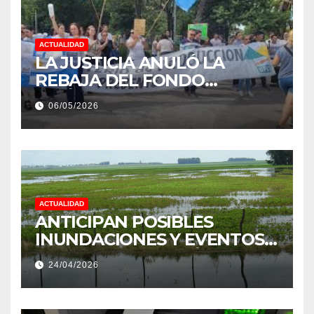
ACTUALIDAD
LA JUSTICIA ANULÓ LA
REBAJA DEL FONDO
ESTÍMULO A EMPLEADOS DE
06/05/2026
PRODUCCIÓN DE LA
PROVINCIA DEL CHACO
ACTUALIDAD
ANTICIPAN POSIBLES
INUNDACIONES Y EVENTOS
EXTREMOS: “PODRÍA SER UN
24/04/2026
NIÑO MUY IMPORTANTE”