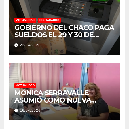
ACTUALIDAD
DESTACADOS
GOBIERNO DEL CHACO PAGA
SUELDOS EL 29 Y 30 DE
ABRIL, CON EL 2% DE
23/04/2026
AUMENTO
ACTUALIDAD
MÓNICA SERRAVALLE
ASUMIÓ COMO NUEVA
DIRECTORA DEL E.E.S. N° 82
16/04/2026
«RENÉ FAVALORO» DE
BASAIL.