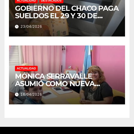
ACTUALIDAD
DESTACADOS
GOBIERNO DEL CHACO PAGA
SUELDOS EL 29 Y 30 DE
ABRIL, CON EL 2% DE
23/04/2026
AUMENTO
ACTUALIDAD
MÓNICA SERRAVALLE
ASUMIÓ COMO NUEVA
DIRECTORA DEL E.E.S. N° 82
16/04/2026
«RENÉ FAVALORO» DE
BASAIL.