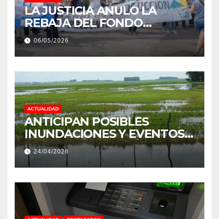
LA JUSTICIA ANULÓ LA
REBAJA DEL FONDO
ESTÍMULO A EMPLEADOS DE
06/05/2026
PRODUCCIÓN DE LA
PROVINCIA DEL CHACO
ACTUALIDAD
ANTICIPAN POSIBLES
INUNDACIONES Y EVENTOS
EXTREMOS: “PODRÍA SER UN
24/04/2026
NIÑO MUY IMPORTANTE”