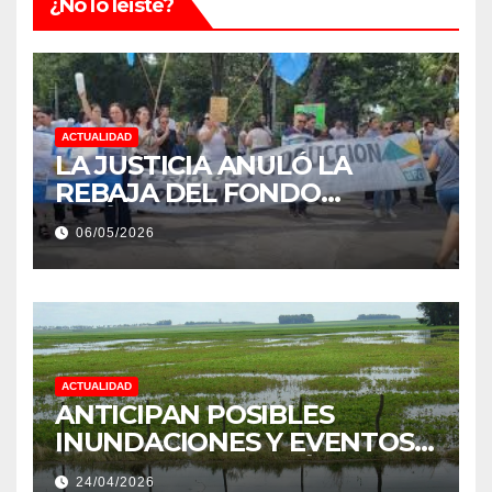
¿No lo leiste?
ACTUALIDAD
LA JUSTICIA ANULÓ LA
REBAJA DEL FONDO
ESTÍMULO A EMPLEADOS DE
06/05/2026
PRODUCCIÓN DE LA
PROVINCIA DEL CHACO
ACTUALIDAD
ANTICIPAN POSIBLES
INUNDACIONES Y EVENTOS
EXTREMOS: “PODRÍA SER UN
24/04/2026