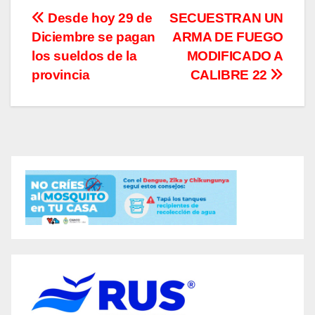
Navegación
Desde hoy 29 de
SECUESTRAN UN
Diciembre se pagan
ARMA DE FUEGO
de
los sueldos de la
MODIFICADO A
entradas
provincia
CALIBRE 22