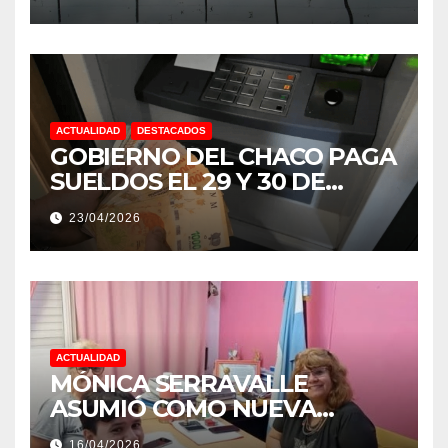
NIÑO MUY IMPORTANTE”
ACTUALIDAD
DESTACADOS
GOBIERNO DEL CHACO PAGA
SUELDOS EL 29 Y 30 DE
ABRIL, CON EL 2% DE
23/04/2026
AUMENTO
ACTUALIDAD
MÓNICA SERRAVALLE
ASUMIÓ COMO NUEVA
DIRECTORA DEL E.E.S. N° 82
16/04/2026